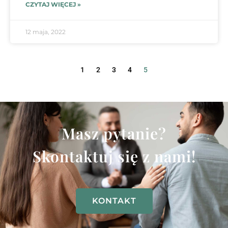
CZYTAJ WIĘCEJ »
12 maja, 2022
1
2
3
4
5
Masz pytanie?
Skontaktuj się z nami!
KONTAKT