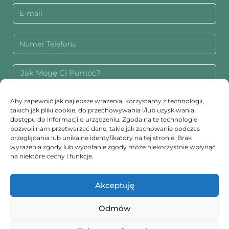
Aby zapewnić jak najlepsze wrażenia, korzystamy z technologii,
takich jak pliki cookie, do przechowywania i/lub uzyskiwania
dostępu do informacji o urządzeniu. Zgoda na te technologie
WYŚLIJ
pozwoli nam przetwarzać dane, takie jak zachowanie podczas
przeglądania lub unikalne identyfikatory na tej stronie. Brak
wyrażenia zgody lub wycofanie zgody może niekorzystnie wpłynąć
Oferuję profesjonalne porady oraz hipnoterapię, aby
na niektóre cechy i funkcje.
pomóc w radzeniu sobie ze stresem i lękiem. Jestem
tutaj, aby wspierać Twoje zdrowie psychiczne.
Akceptuję
Odmów
COPYRIGHT © 2026 SOMEONE TO TALK COUNSELLING