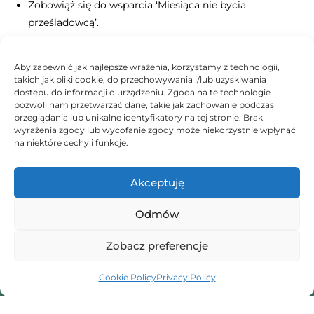
Zobowiąż się do wsparcia ‘Miesiąca nie bycia
prześladowcą’.
Zaangażuj się w mediach społecznościowych.
Porozmawiaj z rodziną o znęcaniu się.
Aby zapewnić jak najlepsze wrażenia, korzystamy z technologii,
Przedyskutuj z przyjaciółmi ‘Miesiąc nie bycia
takich jak pliki cookie, do przechowywania i/lub uzyskiwania
prześladowcą’.
dostępu do informacji o urządzeniu. Zgoda na te technologie
pozwoli nam przetwarzać dane, takie jak zachowanie podczas
przeglądania lub unikalne identyfikatory na tej stronie. Brak
wyrażenia zgody lub wycofanie zgody może niekorzystnie wpłynąć
na niektóre cechy i funkcje.
Jestem tu by Ci pomóc.
Akceptuję
Beata
Odmów
Zobacz preferencje
Cookie Policy
Privacy Policy