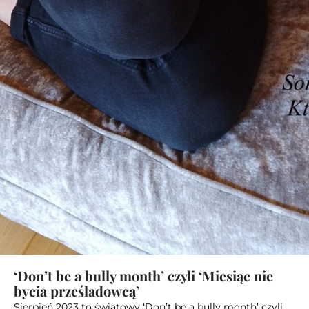
‘Don’t be a bully month’ czyli ‘Miesiąc nie
bycia prześladowcą’
Sierpień 2023 to światowy ‘Don’t be a bully month’ czyli