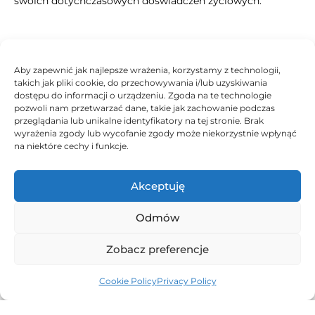
swoich dotychczasowych doświadczeń życiowych.
Jeśli czujesz, że potrzebujesz wsparcia w odzyskaniu
Aby zapewnić jak najlepsze wrażenia, korzystamy z technologii,
równowagi emocjonalnej, zapraszam Cię do bezpiecznej,
takich jak pliki cookie, do przechowywania i/lub uzyskiwania
dostępu do informacji o urządzeniu. Zgoda na te technologie
pełnej empatii przestrzeni w Someone To Talk To. Razem
pozwoli nam przetwarzać dane, takie jak zachowanie podczas
możemy przyjrzeć się Twoim przekonaniom, zaopiekować
przeglądania lub unikalne identyfikatory na tej stronie. Brak
wyrażenia zgody lub wycofanie zgody może niekorzystnie wpłynąć
się emocjami i odnaleźć Twoje własne źródło życiowej
na niektóre cechy i funkcje.
energii.
Akceptuję
Zatrzymaj się na chwilę i zrób mały krok w stronę
Odmów
dobrostanu:
Zobacz preferencje
Cookie Policy
Privacy Policy
Twój dobrostan jest ważny. Pozwól sobie na przestrzeń, w
której zostaniesz usłyszana.