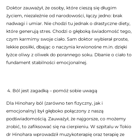
Doktor zauważył, że osoby, które cieszą się długim
życiem, niezależnie od narodowości, łączy jedno: brak
nadwagi i umiar. Nie chodzi tu jednak o drastyczne diety,
które generują stres. Chodzi o głęboką świadomość tego,
czym karmimy swoje ciało. Sam doktor wybierał proste,
lekkie posiłki, dbając o naczynia krwionośne m.in. dzięki
łyżce oliwy z oliwek do porannego soku. Dbanie o ciało to
fundament stabilności emocjonalnej.
Ból jest zagadką – pomóż sobie uwagą
Dla Hinohary ból (zarówno ten fizyczny, jak i
emocjonalny) był głęboko połączony z naszą
podświadomością. Zauważył, że najgorsze, co możemy
zrobić, to zafiksować się na cierpieniu. W szpitalu w Tokio
dr Hinohara wprowadził muzykoterapię oraz terapię ze