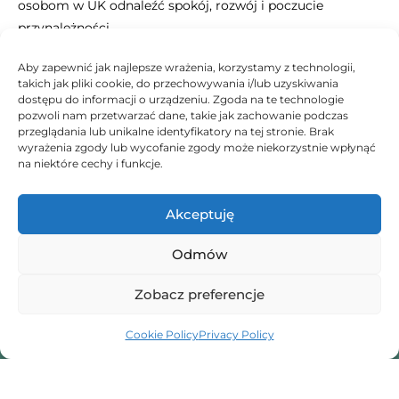
osobom w UK odnaleźć spokój, rozwój i poczucie
przynależności.
Bo każdy zasługuje na przestrzeń, w której może mówić,
Aby zapewnić jak najlepsze wrażenia, korzystamy z technologii,
takich jak pliki cookie, do przechowywania i/lub uzyskiwania
być wysłuchany i znaleźć własne odpowiedzi.
dostępu do informacji o urządzeniu. Zgoda na te technologie
pozwoli nam przetwarzać dane, takie jak zachowanie podczas
przeglądania lub unikalne identyfikatory na tej stronie. Brak
wyrażenia zgody lub wycofanie zgody może niekorzystnie wpłynąć
na niektóre cechy i funkcje.
Beata 🤗
Akceptuję
Odmów
Zobacz preferencje
Cookie Policy
Privacy Policy
Someone To Talk To Scunthorpe